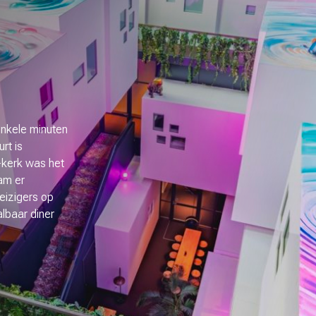
enkele minuten
rt is
a-kerk was het
am er
reizigers op
lbaar diner