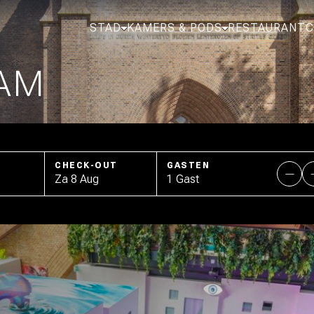
STAD
KAMERS & PODS
RESTAURANT
C
AM
CHECK-OUT
GASTEN
Za 8 Aug
1 Gast