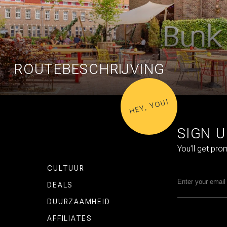
ROUTEBESCHRIJVING
HEY, YOU!
SIGN 
You’ll get pr
CULTUUR
DEALS
DUURZAAMHEID
AFFILIATES